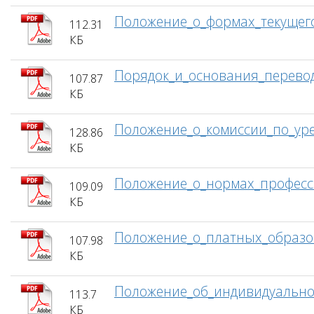
Положение_о_формах_текущего
112.31
КБ
Порядок_и_основания_перево
107.87
КБ
Положение_о_комиссии_по_ур
128.86
КБ
Положение_о_нормах_професси
109.09
КБ
Положение_о_платных_образов
107.98
КБ
Положение_об_индивидуально
113.7
КБ