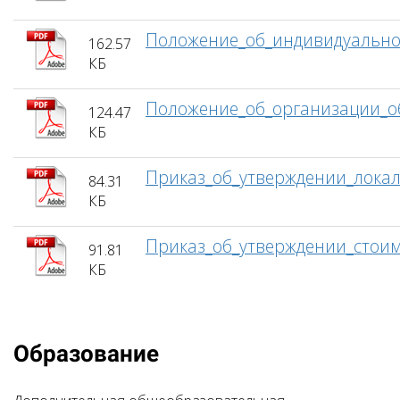
Положение_об_индивидуальном
162.57
КБ
Положение_об_организации_о
124.47
КБ
Приказ_об_утверждении_лока
84.31
КБ
Приказ_об_утверждении_стоим
91.81
КБ
Образование