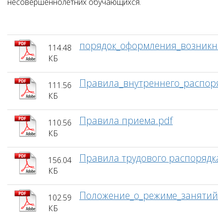
несовершеннолетних обучающихся.
порядок_оформления_возникн
114.48
КБ
Правила_внутреннего_распор
111.56
КБ
Правила приема.pdf
110.56
КБ
Правила трудового распорядк
156.04
КБ
Положение_о_режиме_занятии
102.59
КБ